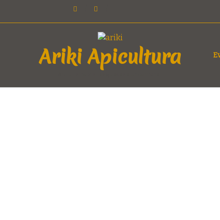
/
/
Ariki Apicultura
E
Apiturismo Visitas guiadas a un colmenar