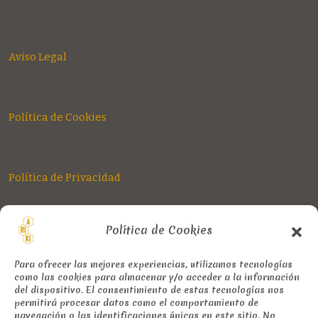
Aviso Legal
Política de Cookies
Política de Privacidad
Política de Cookies
Contacto
Cincovillas, Puentes Viejas, Madrid, España
Para ofrecer las mejores experiencias, utilizamos tecnologías
como las cookies para almacenar y/o acceder a la información
info@arikiapicultura.com
del dispositivo. El consentimiento de estas tecnologías nos
permitirá procesar datos como el comportamiento de
navegación o las identificaciones únicas en este sitio. No
692380041