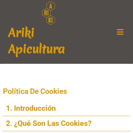
Ariki
Apicultura
Apiturismo Visitas guiadas a un colmenar
Política De Cookies
1. Introducción
2. ¿Qué Son Las Cookies?